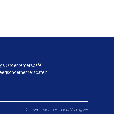
eegs Ondernemerscafé
eegsondernemerscafe.nl
Ontwerp:
Reclamebureau Vormgave